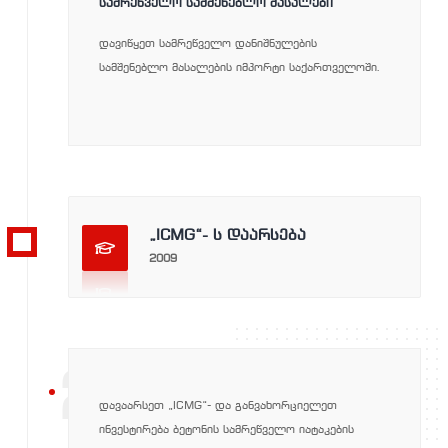
ᲡᲐᲛᲠᲔᲬᲕᲔᲚᲝ ᲡᲐᲛᲨᲔᲜᲔᲑᲚᲝ ᲛᲐᲡᲐᲚᲔᲑᲘ
დავიწყეთ სამრეწველო დანიშნულების
სამშენებლო მასალების იმპორტი საქართველოში.
„ICMG“- ს დაარსება
2009
2009
დავაარსეთ „ICMG“- და განვახორციელეთ
ინვესტირება ბეტონის სამრეწველო იატაკების