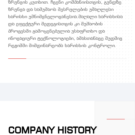
ზრუნვის კუთხით. ჩვენი კომპანიისთვის, გუნდზე
ზრუნვა და სამუშაოს შესრულების უმაღლესი
ხარისხი უმნიშვნელოვანესია.მაღალი ხარისხისა
და ეფექტური შედეგისთვის კი მუშაობის
პროცესში გამოყენებულია უსაფრთხო და
ინოვაციური ტექნოლოგიები, ამასთანავე მუდმივ
რეჟიმში მიმდინარეობს ხარისხის კონტროლი.
COMPANY HISTORY