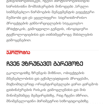
განვითარებისაკენ, ჩვენი პარტნიორებისთვის
ხარისხიანი მომსახურების მიწოდება ,სრული
სამშენებლო წარმოების მენეჯმენტის ეფექტური
მუშაობა და ეს ყველაფერი- საერთაშორისო
პროექტების განხორციელების საუკეთესო
პრაქტიკის, გამოცდილი გუნდის, ინოვაციური
ტექნოლოგიებისა და თანამედროვე მასალების
გამოყენებით.
ეკოლოგია
ჩვენ ვზრუნავთ გარემოზე
ეკოლოგიაზე ზრუნვის მიზნით, ობიექტების
მშენებლობისა და ექსპლუატაციის პროცესში,
მაქსიმალურად ორიენტირებულები ვართ გარემოს
დაბინძურების რისკის გამოვლენასა და მის
მინიმუმამდე შემცირებაზე, რაც ჩვენი აზრით,
მნიშვნელოვანი პარამეტრია საზოგადოებაზე