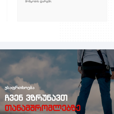
მოწყობის დარგში.
უსაფრთხოება
ᲩᲕᲔᲜ ᲕᲖᲠᲣᲜᲐᲕᲗ
ᲗᲐᲜᲐᲛᲨᲠᲝᲛᲚᲔᲑᲖᲔ