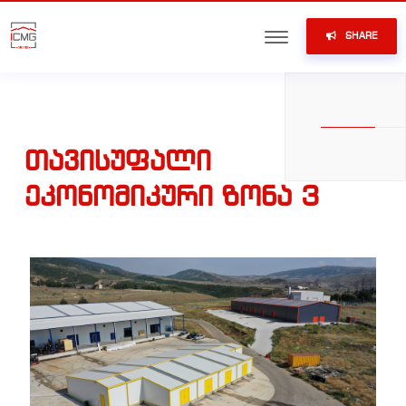
SHARE
ᲗᲐᲕᲘᲡᲣᲤᲐᲚᲘ
ᲔᲙᲝᲜᲝᲛᲘᲙᲣᲠᲘ ᲖᲝᲜᲐ 3