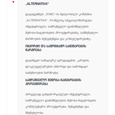
2016-
„ALTERNATIVA“
დავაფუძნეთ „ICMG“-ის შვილობილი კომპანია
„ALTERNATIVA“, რომელიც სპეციალიზირდება
2018
ინდუსტრიული, სამრეწველო დანიშნულების
შენობა-ნაგებობების პროექტირებაზე, სამშენებლო
წარმოების მენეჯმენტსა და კონსულტირებაზე.
ᲘᲛᲞᲝᲠᲢᲘ ᲓᲐ ᲡᲐᲛᲝᲜᲢᲐᲟᲝ ᲡᲐᲛᲣᲨᲐᲝᲔᲑᲘᲡ
ᲬᲐᲠᲛᲝᲔᲑᲐ
დავიწყეთ სამაცივრე აგრეგატების, კარების,
დოკლეველერების იმპორტი და სამონტაჟო
სამუშაოების წარმოება.
ᲡᲐᲛᲠᲔᲬᲕᲔᲚᲝ ᲨᲔᲜᲝᲑᲐ-ᲜᲐᲒᲔᲑᲝᲑᲔᲑᲘᲡ
ᲞᲠᲝᲔᲥᲢᲘᲠᲔᲑᲐ
პირველად განვახორციელეთ ინდუსტრიული,
სამრეწველო დანიშნულების შენობა-ნაგებობების
კომპლექსური პროექტირება, მენეჯმენტი და
მშენებლობა.