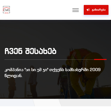
ᲒᲐᲖᲘᲐᲠᲔᲑᲐ
ᲩᲕᲔᲜ ᲨᲔᲡᲐᲮᲔᲑ
კომპანია "აი სი ემ ჯი" თქვენს სამსახურში 2009
წლიდან.