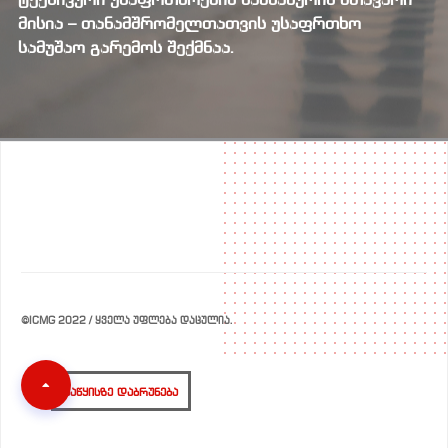
ტექნიკური უსაფრთხოების სამსახურის მთავარი
მისია – თანამშრომელთათვის უსაფრთხო
სამუშაო გარემოს შექმნაა.
©ICMG 2022 / ᲧᲕᲔᲚᲐ ᲣᲤᲚᲔᲑᲐ ᲓᲐᲪᲣᲚᲘᲐ.
ᲡᲐᲬᲧᲘᲡᲖᲔ ᲓᲐᲑᲠᲣᲜᲔᲑᲐ