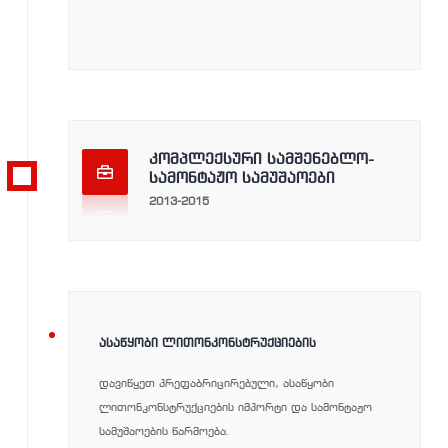
კომპლექსური სამშენებლო-
სამონტაჟო სამუშაოები
2013-2015
2013-
ᲐᲡᲐᲬᲧᲝᲑᲘ ᲚᲘᲗᲝᲜᲙᲝᲜᲡᲢᲠᲣᲥᲪᲘᲔᲑᲘᲡ
დავიწყეთ პრეფაბრიცირებული, ასაწყობი
ლითონკონსტრუქციების იმპორტი და სამონტაჟო
სამუშაოების წარმოება.