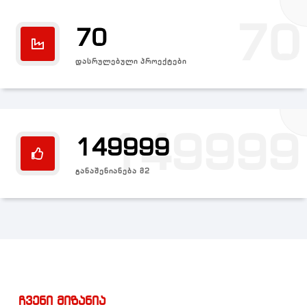
70
70
ᲓᲐᲡᲠᲣᲚᲔᲑᲣᲚᲘ ᲞᲠᲝᲔᲥᲢᲔᲑᲘ
149999
149999
ᲒᲐᲜᲐᲨᲔᲜᲘᲐᲜᲔᲑᲐ Მ2
ჩვენი მიზანია