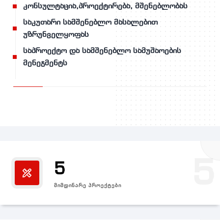
კონსულტაცია,პროექტირება, მშენებლობას
საკუთარი სამშენებლო მასალებით
უზრუნველყოფას
საპროექტო და სამშენებლო სამუშაოების
მენეჯმენტს
5
5
ᲛᲘᲛᲓᲘᲜᲐᲠᲔ ᲞᲠᲝᲔᲥᲢᲔᲑᲘ