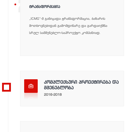
2019-ᲓᲐᲜ
ᲢᲠᲐᲜᲡᲤᲝᲠᲛᲐᲪᲘᲐ
„ICMG“-მ განიცადა ტრანსფორმაცია, ბაზარის
მოთხოვნებიდან გამომდინარე და გარდაიქმნა
სრულ სამშენებლო-საპროექტო კომპანიად.
კომპლექსური პროექტირება და
მშენებლობა
2016-2018