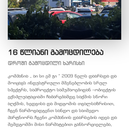
16 წლიანი გამოცდილება
დროში გამოცდილი ხარისხი
კომპანია „ აი სი ემ ჯი “ 2009 წელს დაარსდა და
მოიცავს ინდუსტრიული მშენებლობის სრულ
სპექტრს, საპროექტო სამუშაოებიდან –ობიექტის
ექსპლუატაციაში ჩაბარებამდე.საქმის სწორი
აღქმის, ხედვისა და მიდგომის თვალსაზრისით,
ჩვენ წარმოვადგენთ სანდო და საიმედო
პარტნიორს.ჩვენი კომპანიის დაარსების იდეა და
შემდგომში მისი წარმატებით განხორციელება,