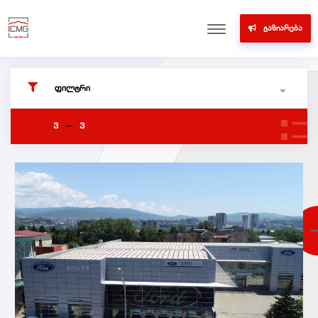
ᲒᲐᲖᲘᲐᲠᲔᲑᲐ
ᲤᲘᲚᲢᲠᲘ
3
3