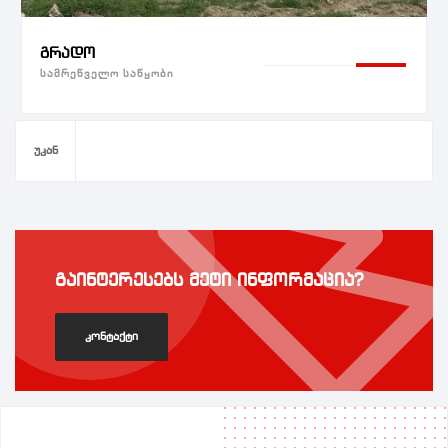
გრადო
სამრეწველო საწყობი
უკან
გაინტერესებს მეტი ინფორმაცია?
კონტაქტი