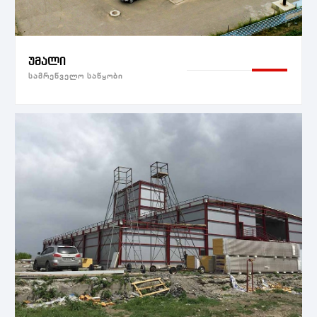
უმალი
სამრეწველო საწყობი